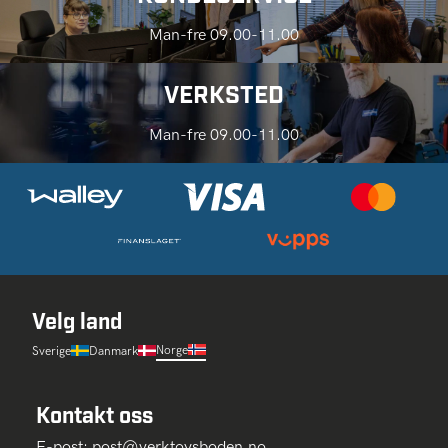
Man-fre 09.00-11.00
VERKSTED
Man-fre 09.00-11.00
Velg land
Norge
Sverige
Danmark
Kontakt oss
E-post:
post@verktoysboden.no