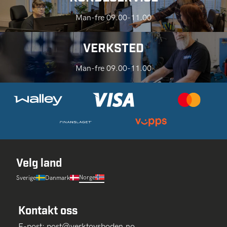
Man-fre 09.00-11.00
VERKSTED
Man-fre 09.00-11.00
Velg land
Norge
Sverige
Danmark
Kontakt oss
E-post:
post@verktoysboden.no