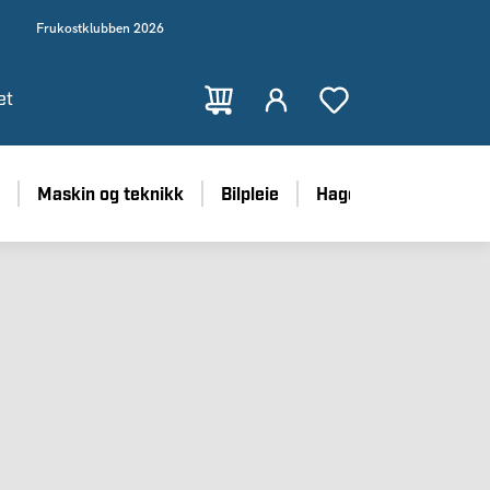
Frukostklubben 2026
et
Maskin og teknikk
Bilpleie
Hage