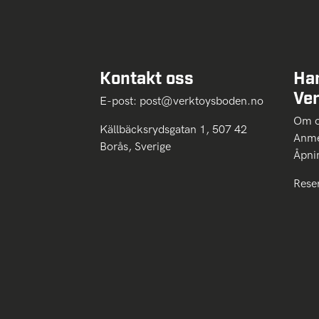
Kontakt oss
Ha
Ve
E-post:
post@verktoysboden.no
Om 
Källbäcksrydsgatan 1, 507 42
Anme
Borås, Sverige
Åpni
Rese