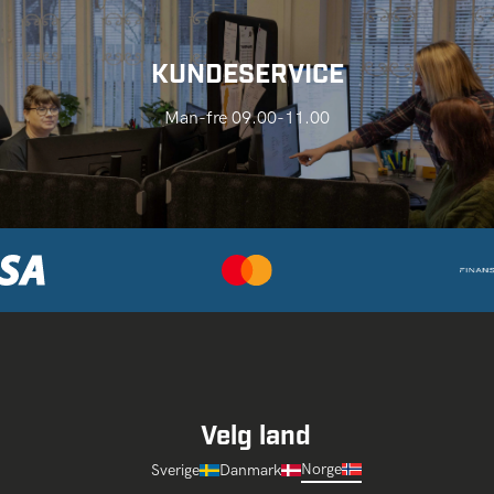
KUNDESERVICE
Man-fre 09.00-11.00
Velg land
Norge
Sverige
Danmark