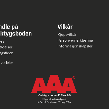
ndle på
Vilkår
rktygsboden
Kjøpsvilkår
Personvernerklæring
oss
Informasjonskapsler
ldelser
ngstider
rvedeler