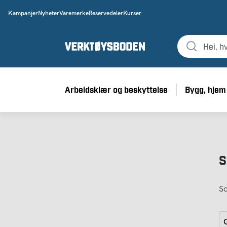
Kampanjer
Nyheter
Varemerke
Reservedeler
Kurser
Arbeidsklær og beskyttelse
Bygg, hjem
S
So
G