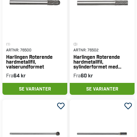
(1)
(3)
ARTNR:
76500
ARTNR:
76502
Harlingen Roterende
Harlingen Roterende
hardmetallfil,
hardmetallfil,
valserundformet
sylinderformet med
tanning
Fra
64 kr
Fra
60 kr
SE VARIANTER
SE VARIANTER