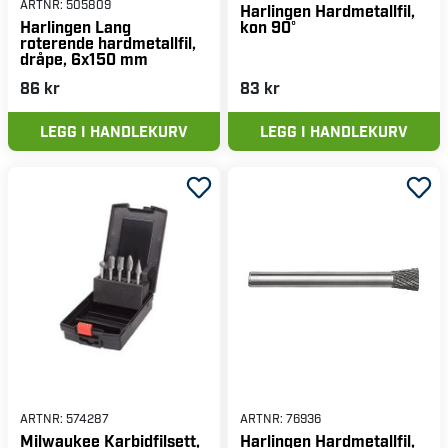
ARTNR:
505809
Harlingen Hardmetallfil,
kon 90°
Harlingen Lang
roterende hardmetallfil,
dråpe, 6x150 mm
86 kr
83 kr
LEGG I HANDLEKURV
LEGG I HANDLEKURV
ARTNR:
574287
ARTNR:
76936
Milwaukee Karbidfilsett,
Harlingen Hardmetallfil,