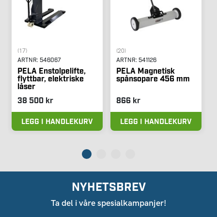
(17)
(20)
ARTNR:
546067
ARTNR:
541126
PELA Enstolpelifte,
PELA Magnetisk
flyttbar, elektriske
spånsopare 456 mm
låser
38 500 kr
866 kr
LEGG I HANDLEKURV
LEGG I HANDLEKURV
NYHETSBREV
Ta del i våre spesialkampanjer!