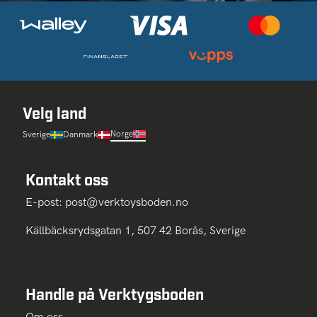
Velg land
Norge
Sverige
Danmark
Kontakt oss
E-post:
post@verktoysboden.no
Källbäcksrydsgatan 1, 507 42 Borås, Sverige
Handle på Verktygsboden
Om oss