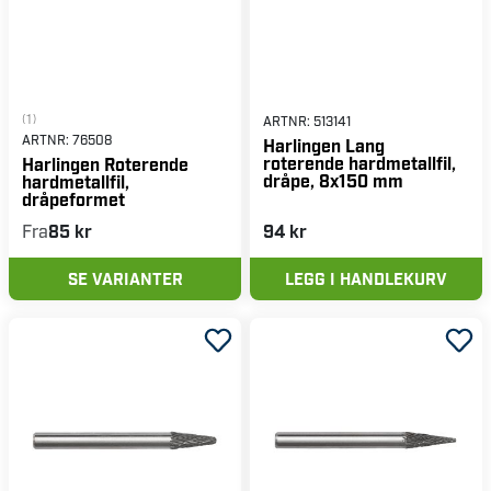
(1)
ARTNR:
513141
ARTNR:
76508
Harlingen Lang
roterende hardmetallfil,
Harlingen Roterende
dråpe, 8x150 mm
hardmetallfil,
dråpeformet
Fra
85 kr
94 kr
SE VARIANTER
LEGG I HANDLEKURV