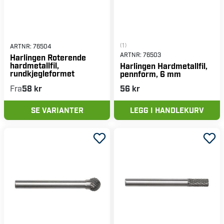
(1)
ARTNR:
76504
ARTNR:
76503
Harlingen Roterende
hardmetallfil,
Harlingen Hardmetallfil,
rundkjegleformet
pennform, 6 mm
Fra
58 kr
56 kr
SE VARIANTER
LEGG I HANDLEKURV