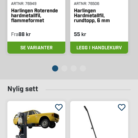
ARTNR:
76949
ARTNR:
76506
Harlingen Roterende
Harlingen
hardmetallfil,
Hardmetallfil,
flammeformet
rundtopp, 6 mm
Fra
88 kr
55 kr
SE VARIANTER
LEGG I HANDLEKURV
Nylig sett