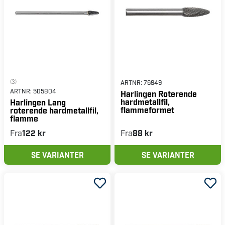
(3)
ARTNR:
76949
ARTNR:
505804
Harlingen Roterende
hardmetallfil,
Harlingen Lang
flammeformet
roterende hardmetallfil,
flamme
Fra
122 kr
Fra
88 kr
SE VARIANTER
SE VARIANTER