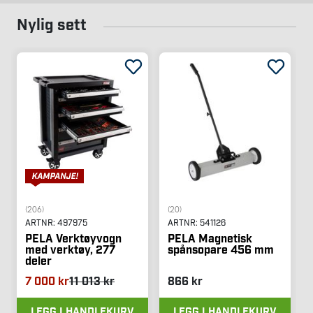
Nylig sett
(206)
(20)
ARTNR:
497975
ARTNR:
541126
PELA Verktøyvogn
PELA Magnetisk
med verktøy, 277
spånsopare 456 mm
deler
7 000 kr
11 013 kr
866 kr
LEGG I HANDLEKURV
LEGG I HANDLEKURV