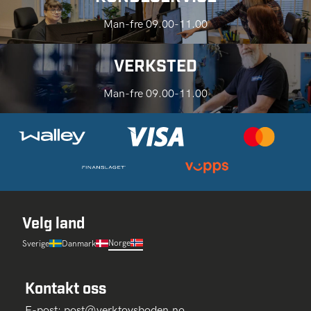
Man-fre 09.00-11.00
VERKSTED
Man-fre 09.00-11.00
Velg land
Norge
Sverige
Danmark
Kontakt oss
E-post:
post@verktoysboden.no