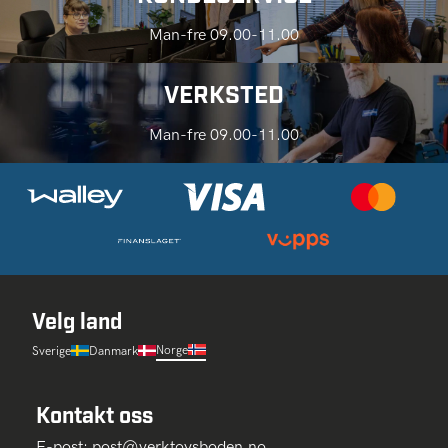
Man-fre 09.00-11.00
VERKSTED
Man-fre 09.00-11.00
Velg land
Norge
Sverige
Danmark
Kontakt oss
E-post:
post@verktoysboden.no