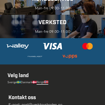
Man-fre 09.00-11.00
VERKSTED
Man-fre 09.00-11.00
Velg land
Norge
Sverige
Danmark
Kontakt oss
E-post:
post@verktoysboden.no