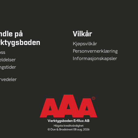
ndle på
Vilkår
rktygsboden
Kjøpsvilkår
Personvernerklæring
oss
Informasjonskapsler
ldelser
ngstider
rvedeler