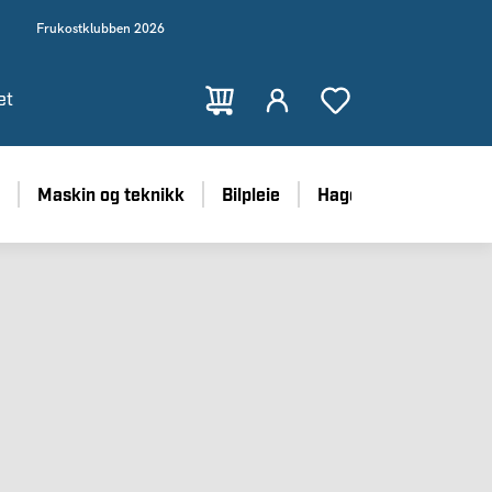
Frukostklubben 2026
et
Maskin og teknikk
Bilpleie
Hage