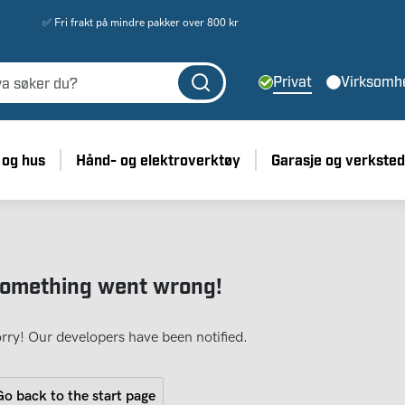
✅ Fri frakt på mindre pakker over 800 kr
Privat
Virksomh
 og hus
Hånd- og elektroverktøy
Garasje og verksted
omething went wrong!
rry! Our developers have been notified.
o back to the start page