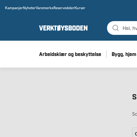
Kampanjer
Nyheter
Varemerke
Reservedeler
Kurser
Arbeidsklær og beskyttelse
Bygg, hjem
S
So
G