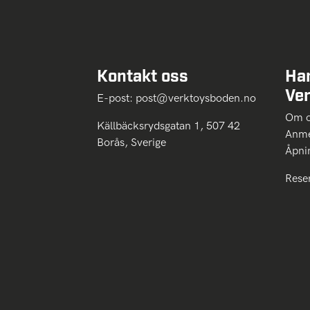
Kontakt oss
Ha
Ve
E-post:
post@verktoysboden.no
Om 
Källbäcksrydsgatan 1, 507 42
Anme
Borås, Sverige
Åpni
Rese