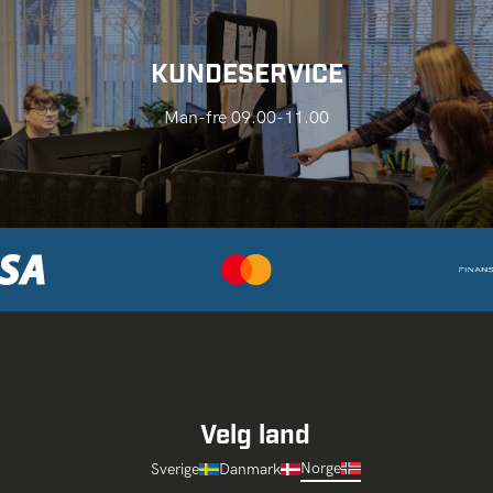
KUNDESERVICE
Man-fre 09.00-11.00
Velg land
Norge
Sverige
Danmark