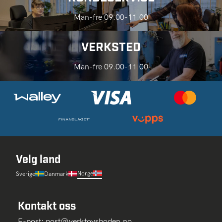
Man-fre 09.00-11.00
VERKSTED
Man-fre 09.00-11.00
Velg land
Norge
Sverige
Danmark
Kontakt oss
E-post:
post@verktoysboden.no