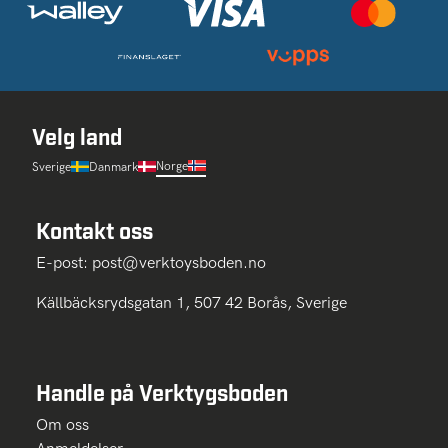
Velg land
Norge
Sverige
Danmark
Kontakt oss
E-post:
post@verktoysboden.no
Källbäcksrydsgatan 1, 507 42 Borås, Sverige
Handle på Verktygsboden
Om oss