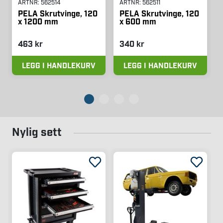
ARTNR:
562514
ARTNR:
562511
PELA Skrutvinge, 120
PELA Skrutvinge, 120
x 1200 mm
x 600 mm
463 kr
340 kr
LEGG I HANDLEKURV
LEGG I HANDLEKURV
Nylig sett