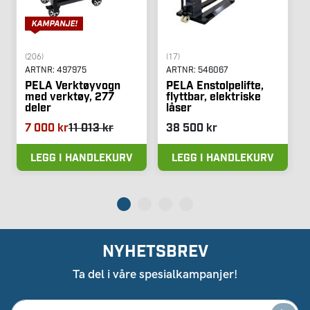
(206)
(17)
ARTNR:
497975
ARTNR:
546067
PELA Verktøyvogn
PELA Enstolpelifte,
med verktøy, 277
flyttbar, elektriske
deler
låser
7 000 kr
11 013 kr
38 500 kr
LEGG I HANDLEKURV
LEGG I HANDLEKURV
NYHETSBREV
Ta del i våre spesialkampanjer!