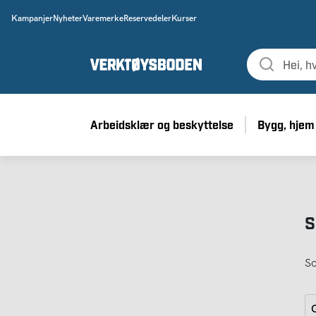
Kampanjer
Nyheter
Varemerke
Reservedeler
Kurser
Arbeidsklær og beskyttelse
Bygg, hjem
S
So
G