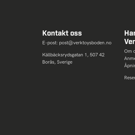
Kontakt oss
Ha
Ve
E-post:
post@verktoysboden.no
Om 
Källbäcksrydsgatan 1, 507 42
Anme
Borås, Sverige
Åpni
Rese