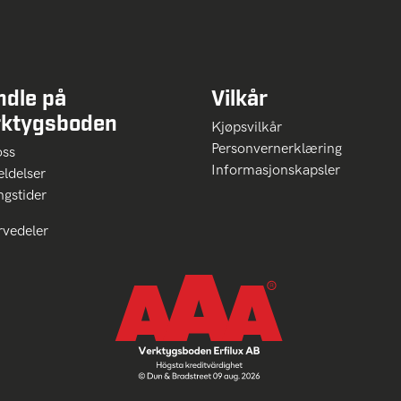
ndle på
Vilkår
rktygsboden
Kjøpsvilkår
Personvernerklæring
oss
Informasjonskapsler
ldelser
ngstider
rvedeler