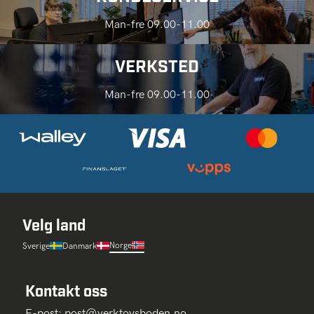
Man-fre 09.00-11.00
VERKSTED
Man-fre 09.00-11.00
Velg land
Norge
Sverige
Danmark
Kontakt oss
E-post:
post@verktoysboden.no