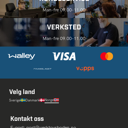
Man-fre 09.00-11.00
VERKSTED
Man-fre 09.00-11.00
Velg land
Norge
Sverige
Danmark
Kontakt oss
E-post:
post@verktoysboden.no