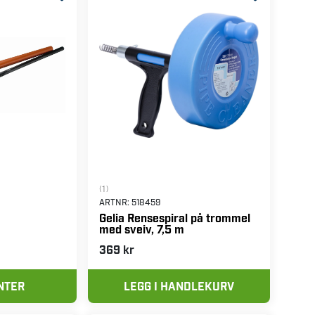
(1)
ARTNR:
518459
Gelia Rensespiral på trommel
med sveiv, 7,5 m
369 kr
NTER
LEGG I HANDLEKURV