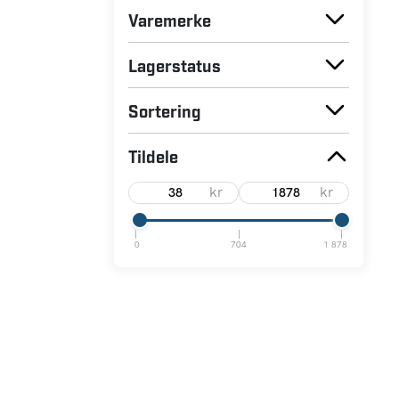
Varemerke
Lagerstatus
Sortering
Tildele
kr
kr
0
704
1 878