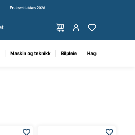
Frukostklubben 2026
et
Maskin og teknikk
Bilpleie
Hage