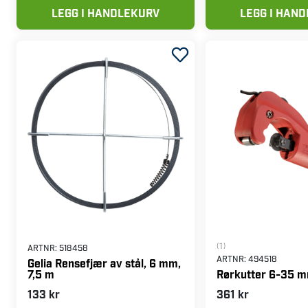
LEGG I HANDLEKURV
LEGG I HAN
(1)
ARTNR:
518458
ARTNR:
494518
Gelia Rensefjær av stål, 6 mm,
7,5 m
Rørkutter 6-35 
133 kr
361 kr