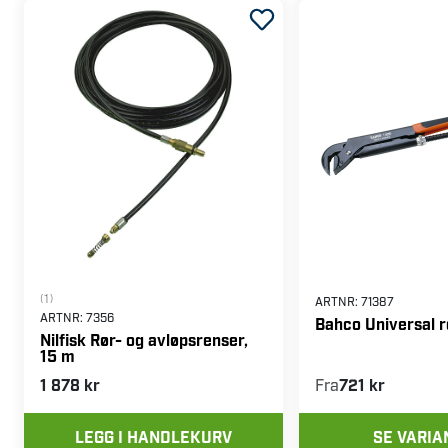
(1)
ARTNR:
71387
ARTNR:
7356
Bahco Universal r
Nilfisk Rør- og avløpsrenser,
15 m
1 878 kr
Fra
721 kr
LEGG I HANDLEKURV
SE VARIA