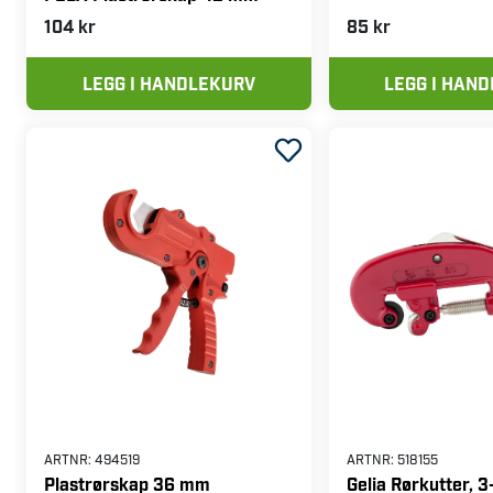
104 kr
85 kr
LEGG I HANDLEKURV
LEGG I HAN
ARTNR:
494519
ARTNR:
518155
Plastrørskap 36 mm
Gelia Rørkutter, 