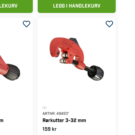
DLEKURV
LEGG I HANDLEKURV
(1)
ARTNR:
494517
mm
Rørkutter 3-32 mm
159 kr