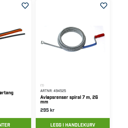
(1)
ARTNR:
494525
ørtang
Avløpsrenser spiral 7 m, 26
mm
295 kr
NTER
LEGG I HANDLEKURV