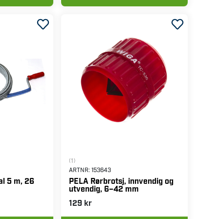
(1)
ARTNR:
153643
al 5 m, 26
PELA Rørbrotsj, innvendig og
utvendig, 6–42 mm
129 kr