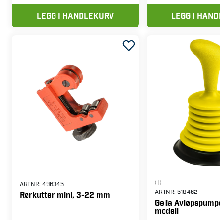
LEGG I HANDLEKURV
LEGG I HAN
(1)
ARTNR:
496345
ARTNR:
518462
Rørkutter mini, 3-22 mm
Gelia Avløpspumpe
modell