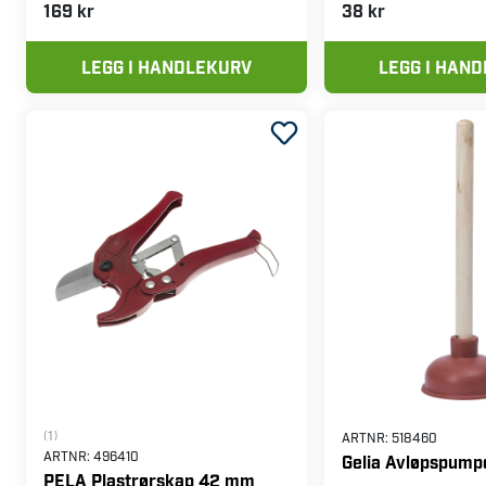
169 kr
38 kr
LEGG I HANDLEKURV
LEGG I HAN
(1)
ARTNR:
518460
ARTNR:
496410
Gelia Avløpspump
PELA Plastrørskap 42 mm