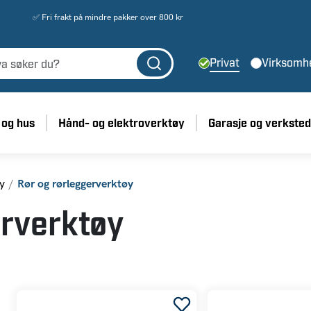
✅ Fri frakt på mindre pakker over 800 kr
Privat
Virksomh
 og hus
Hånd- og elektroverktøy
Garasje og verksted
y
Rør og rørleggerverktøy
erverktøy