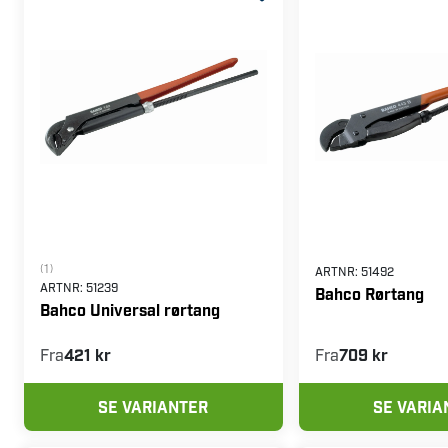
(1)
ARTNR:
51492
ARTNR:
51239
Bahco Rørtang
Bahco Universal rørtang
Fra
421 kr
Fra
709 kr
SE VARIANTER
SE VARIA