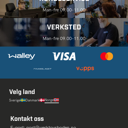
Man-fre 09.00-11.00
VERKSTED
Man-fre 09.00-11.00
Velg land
Norge
Sverige
Danmark
Kontakt oss
E-post:
post@verktoysboden.no