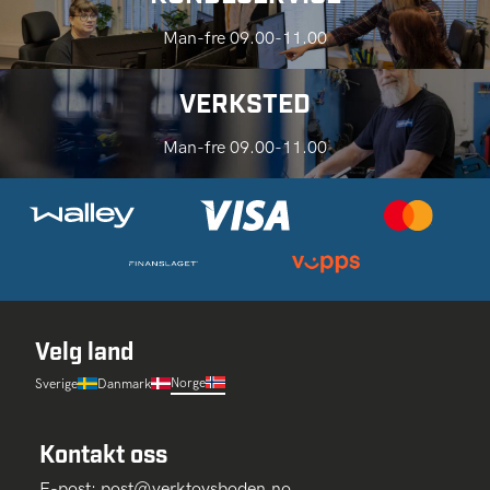
Man-fre 09.00-11.00
VERKSTED
Man-fre 09.00-11.00
Velg land
Norge
Sverige
Danmark
Kontakt oss
E-post:
post@verktoysboden.no