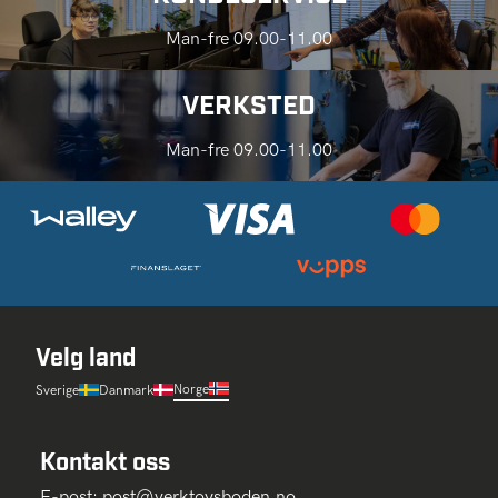
Man-fre 09.00-11.00
VERKSTED
Man-fre 09.00-11.00
Velg land
Norge
Sverige
Danmark
Kontakt oss
E-post:
post@verktoysboden.no