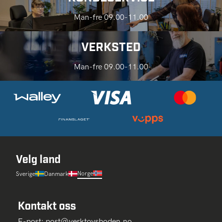
Man-fre 09.00-11.00
VERKSTED
Man-fre 09.00-11.00
Velg land
Norge
Sverige
Danmark
Kontakt oss
E-post:
post@verktoysboden.no