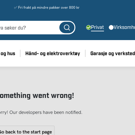
✅ Fri frakt på mindre pakker over 800 kr
Privat
Virksomh
 og hus
Hånd- og elektroverktøy
Garasje og verksted
omething went wrong!
rry! Our developers have been notified.
o back to the start page