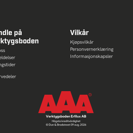
ndle på
Vilkår
rktygsboden
Kjøpsvilkår
Personvernerklæring
oss
Informasjonskapsler
ldelser
ngstider
rvedeler