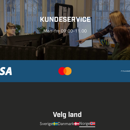
KUNDESERVICE
Man-fre 09.00-11.00
Velg land
Norge
Sverige
Danmark