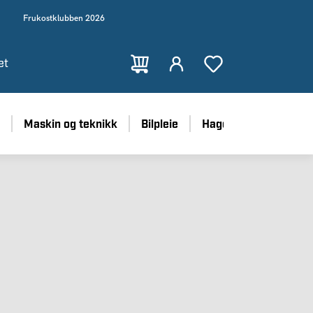
Frukostklubben 2026
et
Maskin og teknikk
Bilpleie
Hage