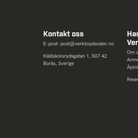
Kontakt oss
Ha
Ve
E-post:
post@verktoysboden.no
Om 
Källbäcksrydsgatan 1, 507 42
Anme
Borås, Sverige
Åpni
Rese