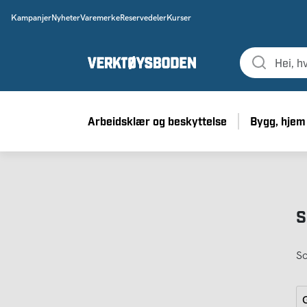
Kampanjer
Nyheter
Varemerke
Reservedeler
Kurser
Arbeidsklær og beskyttelse
Bygg, hjem
S
So
G