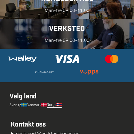
Man-fre 09.00-11.00
VERKSTED
Man-fre 09.00-11.00
Velg land
Norge
Sverige
Danmark
Kontakt oss
E-post:
post@verktoysboden.no