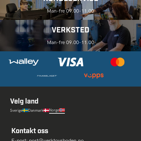
Man-fre 09.00-11.00
VERKSTED
Man-fre 09.00-11.00
Velg land
Norge
Sverige
Danmark
Kontakt oss
E-post:
post@verktoysboden.no