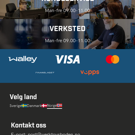
Man-fre 09.00-11.00
VERKSTED
Man-fre 09.00-11.00
Velg land
Norge
Sverige
Danmark
Kontakt oss
E-post:
post@verktoysboden.no