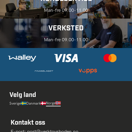
Man-fre 09.00-11.00
VERKSTED
Man-fre 09.00-11.00
Velg land
Norge
Sverige
Danmark
Kontakt oss
E-post:
post@verktoysboden.no