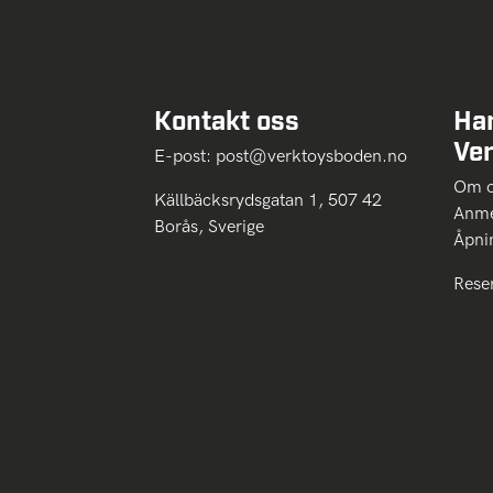
Kontakt oss
Ha
Ve
E-post:
post@verktoysboden.no
Om 
Källbäcksrydsgatan 1, 507 42
Anme
Borås, Sverige
Åpni
Rese