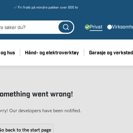
✅ Fri frakt på mindre pakker over 800 kr
Privat
Virksomh
 og hus
Hånd- og elektroverktøy
Garasje og verksted
omething went wrong!
rry! Our developers have been notified.
o back to the start page