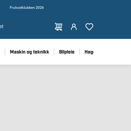
Frukostklubben 2026
et
Maskin og teknikk
Bilpleie
Hage