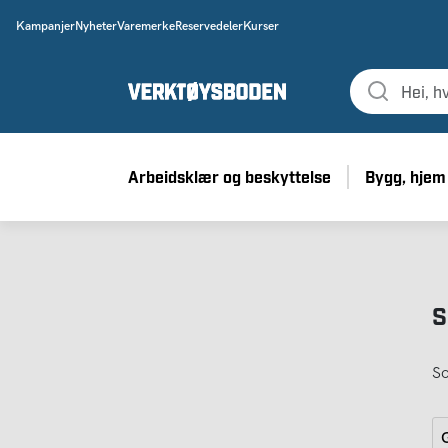
Kampanjer
Nyheter
Varemerke
Reservedeler
Kurser
Arbeidsklær og beskyttelse
Bygg, hjem
S
So
G