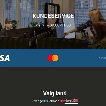
KUNDESERVICE
Man-fre 09.00-11.00
Velg land
Norge
Sverige
Danmark