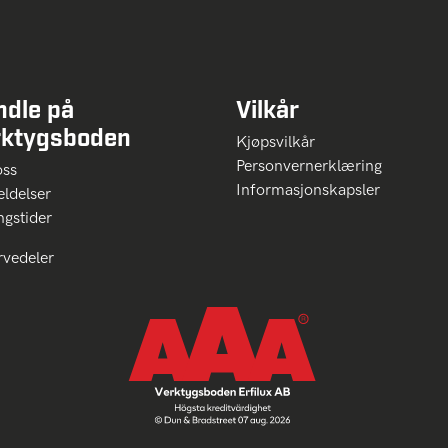
ndle på
Vilkår
rktygsboden
Kjøpsvilkår
Personvernerklæring
oss
Informasjonskapsler
ldelser
ngstider
rvedeler