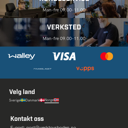
Man-fre 09.00-11.00
VERKSTED
Man-fre 09.00-11.00
Velg land
Norge
Sverige
Danmark
Kontakt oss
E-post:
post@verktoysboden.no