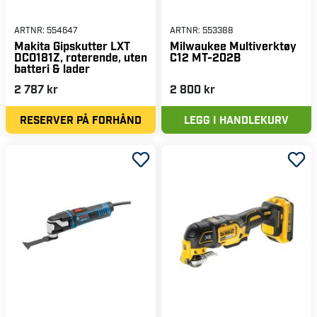
ARTNR:
554647
ARTNR:
553388
Makita Gipskutter LXT
Milwaukee Multiverktøy
DCO181Z, roterende, uten
C12 MT-202B
batteri & lader
2 787 kr
2 800 kr
RESERVER PÅ FORHÅND
LEGG I HANDLEKURV