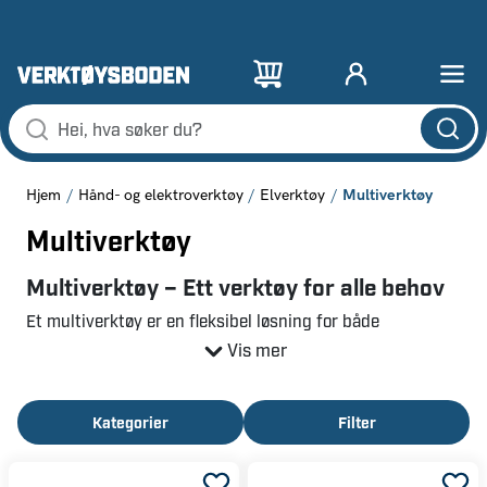
Multiverktøy
Hjem
Hånd- og elektroverktøy
Elverktøy
Multiverktøy
Multiverktøy – Ett verktøy for alle behov
Et multiverktøy er en fleksibel løsning for både
hjemmefiksere og profesjonelle. Med muligheten til å
Vis mer
sage, kutte, slipe og skrape kan du enkelt håndtere ulike
prosjekter – fra oppussing til detaljert håndverk.
Kategorier
Filter
Batteridrevet multiverktøy – Frihet og fleksibilitet
Med et batteridrevet multiverktøy slipper du ledninger