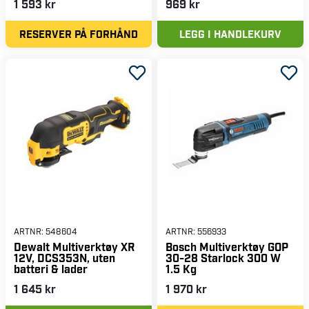
1 593 kr
969 kr
RESERVER PÅ FORHÅND
LEGG I HANDLEKURV
ARTNR:
548604
ARTNR:
556933
Dewalt Multiverktøy XR
Bosch Multiverktøy GOP
12V, DCS353N, uten
30-28 Starlock 300 W
batteri & lader
1.5 Kg
1 645 kr
1 970 kr