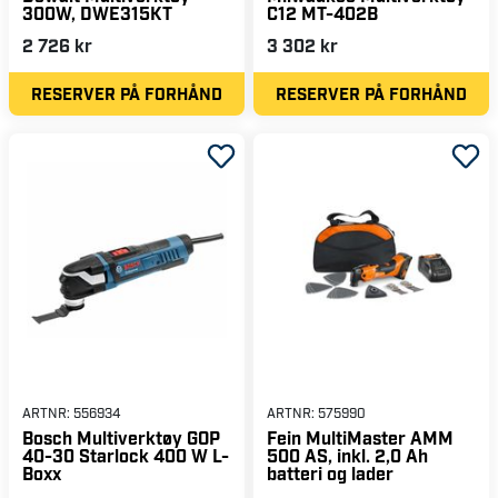
300W, DWE315KT
C12 MT-402B
2 726 kr
3 302 kr
RESERVER PÅ FORHÅND
RESERVER PÅ FORHÅND
ARTNR:
556934
ARTNR:
575990
Bosch Multiverktøy GOP
Fein MultiMaster AMM
40-30 Starlock 400 W L-
500 AS, inkl. 2,0 Ah
Boxx
batteri og lader