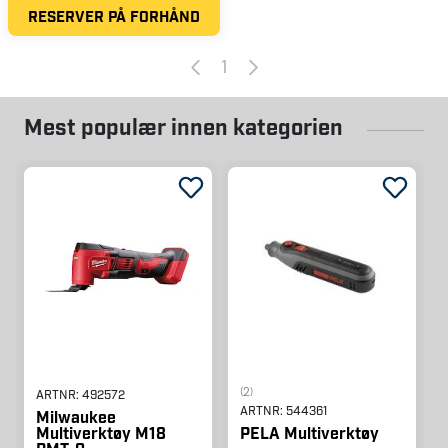
RESERVER PÅ FORHÅND
1
Mest populær innen kategorien
(2)
ARTNR:
492572
ARTNR:
544361
Milwaukee
Multiverktøy M18
PELA Multiverktøy