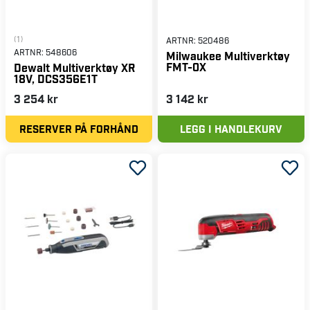
(1)
ARTNR:
520486
ARTNR:
548606
Milwaukee Multiverktøy
FMT-0X
Dewalt Multiverktøy XR
18V, DCS356E1T
3 254 kr
3 142 kr
RESERVER PÅ FORHÅND
LEGG I HANDLEKURV