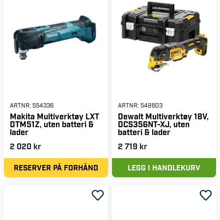
ARTNR:
554336
ARTNR:
548603
Makita Multiverktøy LXT
Dewalt Multiverktøy 18V,
DTM51Z, uten batteri &
DCS356NT-XJ, uten
lader
batteri & lader
2 020 kr
2 719 kr
RESERVER PÅ FORHÅND
LEGG I HANDLEKURV