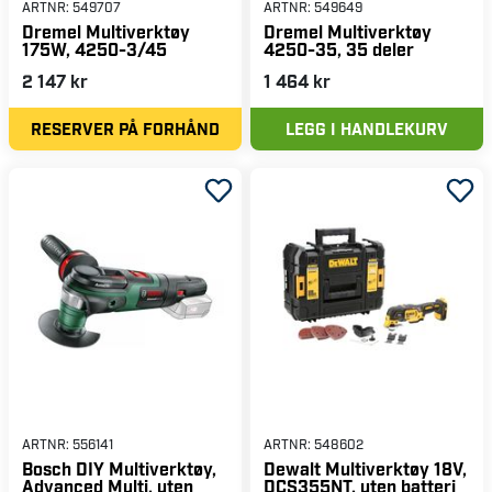
ARTNR:
549707
ARTNR:
549649
Dremel Multiverktøy
Dremel Multiverktøy
175W, 4250-3/45
4250-35, 35 deler
2 147 kr
1 464 kr
RESERVER PÅ FORHÅND
LEGG I HANDLEKURV
ARTNR:
556141
ARTNR:
548602
Bosch DIY Multiverktøy,
Dewalt Multiverktøy 18V,
Advanced Multi, uten
DCS355NT, uten batteri