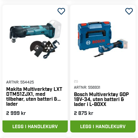
(1)
ARTNR:
554425
ARTNR:
556931
Makita Multiverktøy LXT
DTM51ZJX1, med
Bosch Multiverktøy GOP
tilbehør, uten batteri &
18V-34, uten batteri &
lader
lader i L-BOXX
2 999 kr
2 875 kr
LEGG I HANDLEKURV
LEGG I HANDLEKURV