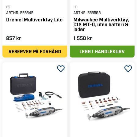
(2)
(1)
ARTNR:
556545
ARTNR:
566588
Dremel Multiverktøy Lite
Milwaukee Multiverktøy,
C12 MT-0, uten batteri &
lader
857 kr
1 550 kr
RESERVER PÅ FORHÅND
LEGG I HANDLEKURV