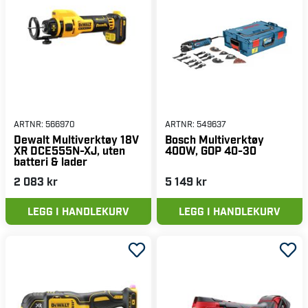
ARTNR:
566970
ARTNR:
549637
Dewalt Multiverktøy 18V
Bosch Multiverktøy
XR DCE555N-XJ, uten
400W, GOP 40-30
batteri & lader
2 083 kr
5 149 kr
LEGG I HANDLEKURV
LEGG I HANDLEKURV