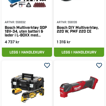
ARTNR:
556932
ARTNR:
556139
Bosch Multiverktøy GOP
Bosch DIY Multiverktøy,
18V-34, uten batteri &
220 W, PMF 220 CE
lader i L-BOXX med
tilbehør
4 737 kr
1 316 kr
LEGG I HANDLEKURV
LEGG I HANDLEKURV