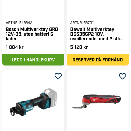
ARTNR:
549642
ARTNR:
567011
Bosch Multiverktøy GRO
Dewalt Multiverktøy
12V-35, uten batteri &
DCS356P2 18V,
lader
oscillerende, med 2 stk
5,0Ah-batterier
1 804 kr
5 120 kr
LEGG I HANDLEKURV
RESERVER PÅ FORHÅND