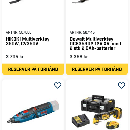
ARTNR:
567660
ARTNR:
567145
HiKOKI Multiverktøy
Dewalt Multiverktøy
350W, CV350V
DCS353D2 12V XR, med
2 stk 2,0Ah-batterier
3 705 kr
3 358 kr
RESERVER PÅ FORHÅND
RESERVER PÅ FORHÅND