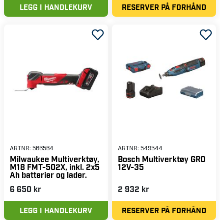
LEGG I HANDLEKURV
RESERVER PÅ FORHÅND
ARTNR:
566564
ARTNR:
549544
Milwaukee Multiverktøy,
Bosch Multiverktøy GRO
M18 FMT-502X, inkl. 2x5
12V-35
Ah batterier og lader.
6 650 kr
2 932 kr
LEGG I HANDLEKURV
RESERVER PÅ FORHÅND