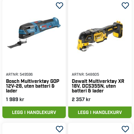
ARTNR:
549596
ARTNR:
548605
Bosch Multiverktøy GOP
Dewalt Multiverktøy XR
12V-28, uten batteri &
18V, DCS355N, uten
lader
batteri & lader
1 989 kr
2 357 kr
LEGG I HANDLEKURV
LEGG I HANDLEKURV