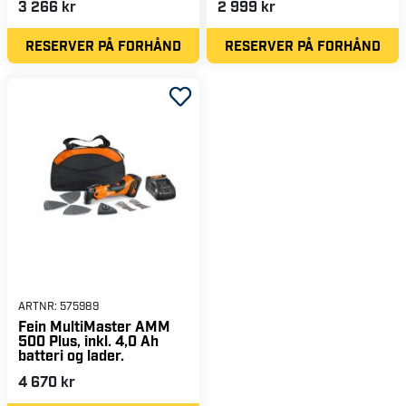
3 266 kr
2 999 kr
RESERVER PÅ FORHÅND
RESERVER PÅ FORHÅND
ARTNR:
575989
Fein MultiMaster AMM
500 Plus, inkl. 4,0 Ah
batteri og lader.
4 670 kr