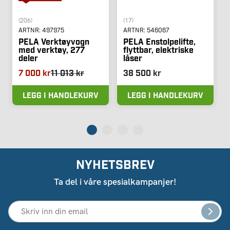
(206)
(17)
ARTNR:
497975
ARTNR:
546067
PELA Verktøyvogn
PELA Enstolpelifte,
med verktøy, 277
flyttbar, elektriske
deler
låser
7 000 kr
11 013 kr
38 500 kr
LEGG I HANDLEKURV
LEGG I HANDLEKURV
NYHETSBREV
Ta del i våre spesialkampanjer!