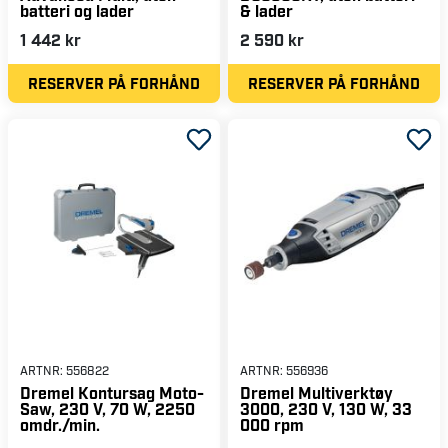
batteri og lader
& lader
1 442 kr
2 590 kr
RESERVER PÅ FORHÅND
RESERVER PÅ FORHÅND
ARTNR:
556822
ARTNR:
556936
Dremel Kontursag Moto-
Dremel Multiverktøy
Saw, 230 V, 70 W, 2250
3000, 230 V, 130 W, 33
omdr./min.
000 rpm