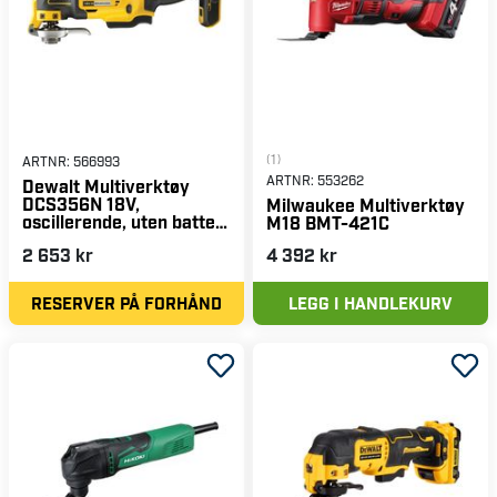
(1)
ARTNR:
566993
ARTNR:
553262
Dewalt Multiverktøy
DCS356N 18V,
Milwaukee Multiverktøy
oscillerende, uten batteri
M18 BMT-421C
& lader
2 653 kr
4 392 kr
RESERVER PÅ FORHÅND
LEGG I HANDLEKURV