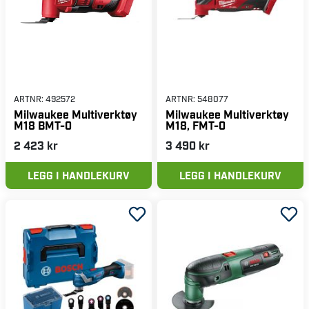
multiverktøybatteri kan også kombineres med ulike
oppladbare batterier for lengre driftstid.
Handle ditt multiverktøy hos Verktygsboden og få en
kraftfull alt-i-ett-løsning for dine prosjekter!
ARTNR:
492572
ARTNR:
548077
Milwaukee Multiverktøy
Milwaukee Multiverktøy
M18 BMT-0
M18, FMT-0
2 423 kr
3 490 kr
LEGG I HANDLEKURV
LEGG I HANDLEKURV