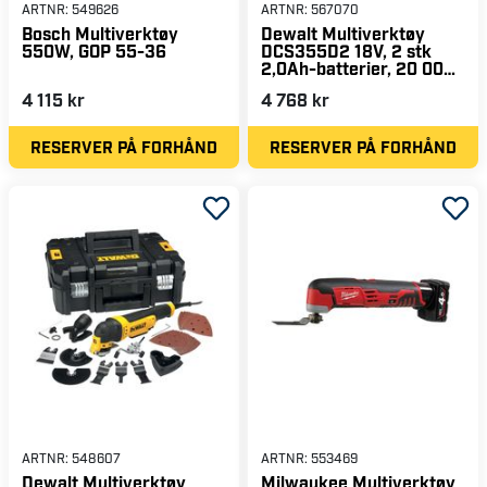
ARTNR:
549626
ARTNR:
567070
Bosch Multiverktøy
Dewalt Multiverktøy
550W, GOP 55-36
DCS355D2 18V, 2 stk
2,0Ah-batterier, 20 000
rpm
4 115 kr
4 768 kr
RESERVER PÅ FORHÅND
RESERVER PÅ FORHÅND
ARTNR:
548607
ARTNR:
553469
Dewalt Multiverktøy
Milwaukee Multiverktøy