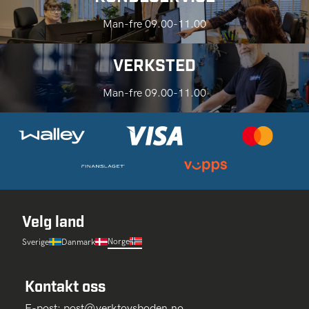
Man-fre 09.00-11.00
VERKSTED
Man-fre 09.00-11.00
Velg land
Norge
Sverige
Danmark
Kontakt oss
E-post:
post@verktoysboden.no