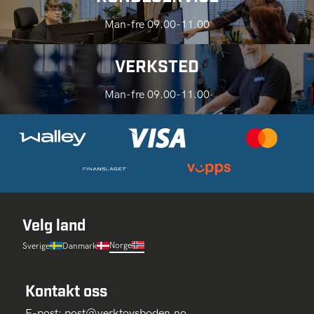
Man-fre 09.00-11.00
VERKSTED
Man-fre 09.00-11.00
Velg land
Norge
Sverige
Danmark
Kontakt oss
E-post:
post@verktoysboden.no