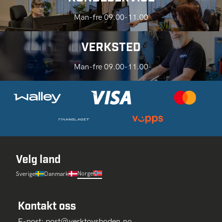
Man-fre 09.00-11.00
VERKSTED
Man-fre 09.00-11.00
Velg land
Norge
Sverige
Danmark
Kontakt oss
E-post:
post@verktoysboden.no