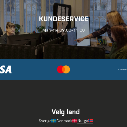
KUNDESERVICE
Man-fre 09.00-11.00
Velg land
Norge
Sverige
Danmark