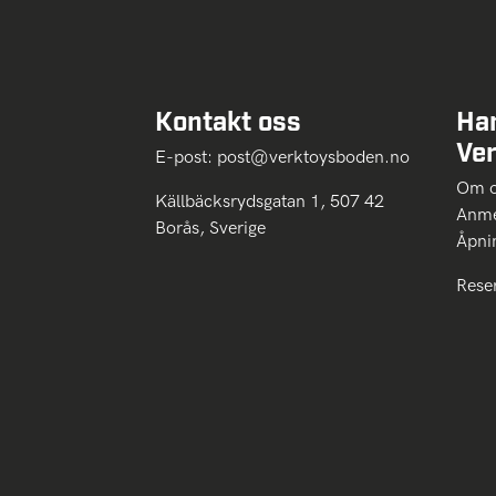
Kontakt oss
Ha
Ve
E-post:
post@verktoysboden.no
Om 
Källbäcksrydsgatan 1, 507 42
Anme
Borås, Sverige
Åpni
Rese