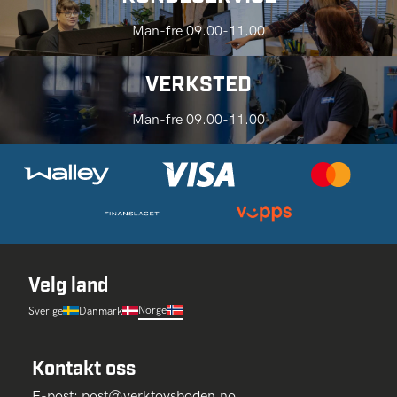
Man-fre 09.00-11.00
VERKSTED
Man-fre 09.00-11.00
Velg land
Norge
Sverige
Danmark
Kontakt oss
E-post:
post@verktoysboden.no