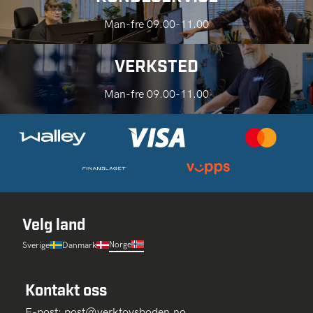
Man-fre 09.00-11.00
VERKSTED
Man-fre 09.00-11.00
Velg land
Norge
Sverige
Danmark
Kontakt oss
E-post:
post@verktoysboden.no