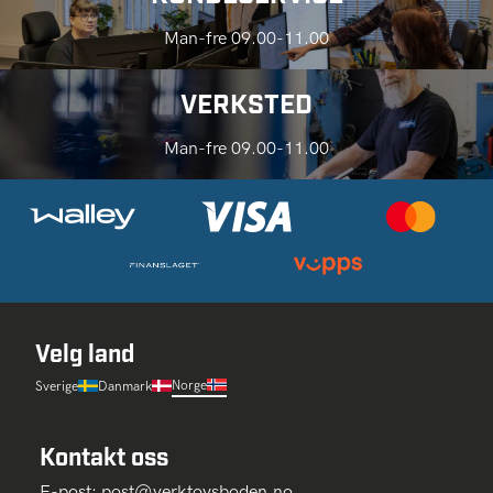
Man-fre 09.00-11.00
VERKSTED
Man-fre 09.00-11.00
Velg land
Norge
Sverige
Danmark
Kontakt oss
E-post:
post@verktoysboden.no