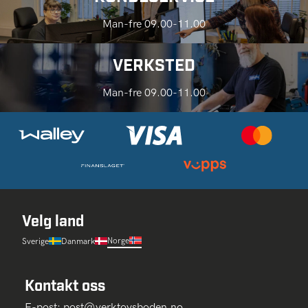
Man-fre 09.00-11.00
VERKSTED
Man-fre 09.00-11.00
Velg land
Norge
Sverige
Danmark
Kontakt oss
E-post:
post@verktoysboden.no