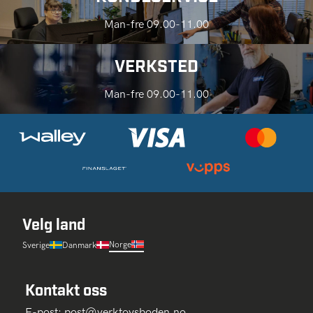
Man-fre 09.00-11.00
VERKSTED
Man-fre 09.00-11.00
Velg land
Norge
Sverige
Danmark
Kontakt oss
E-post:
post@verktoysboden.no