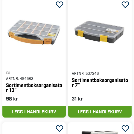
(3)
ARTNR:
507346
ARTNR:
494582
Sortimentboksorganisato
r 7"
Sortimentboksorganisato
r 13"
98 kr
31 kr
LEGG I HANDLEKURV
LEGG I HANDLEKURV