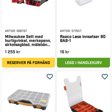
ARTNR:
566767
ARTNR:
571507
Milwaukee Sett med
Raaco Løse innsatser 80
hurtigvinkel, merkepenn,
BA8-1
sirkelsagblad, målebånd
og sortimentsboks.
1 255 kr
16 kr
RESERVER PÅ FORHÅND
LEGG I HANDLEKURV