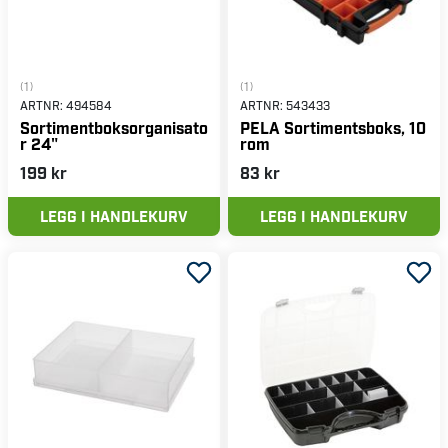
(1)
(1)
ARTNR:
494584
ARTNR:
543433
Sortimentboksorganisato
PELA Sortimentsboks, 10
r 24"
rom
199 kr
83 kr
LEGG I HANDLEKURV
LEGG I HANDLEKURV