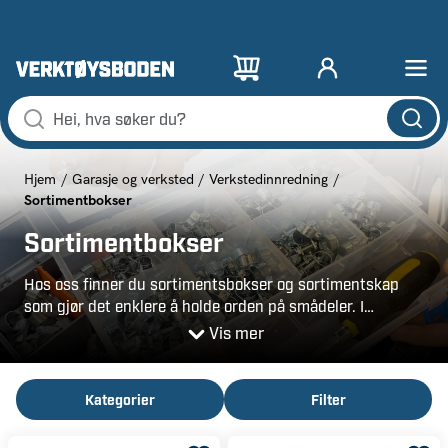
Hjem
Garasje og verksted
Verkstedinnredning
Sortimentbokser
Sortimentbokser
Hos oss finner du sortimentsbokser og sortimentskap
som gjør det enklere å holde orden på smådeler. I
sortimentsbokser har alt innhold sitt eget rom, og det er
Vis mer
lett å få oversikt og finne det du leter etter. Vi har
praktiske sortimentsbokser i plast fra flere ulike merker
som Milwaukee, Racco og PELA Tools.
Kategorier
Filter