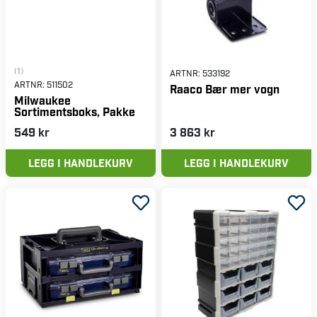
(1)
ARTNR:
533192
ARTNR:
511502
Raaco Bær mer vogn
Milwaukee
Sortimentsboks, Pakke
549 kr
3 863 kr
LEGG I HANDLEKURV
LEGG I HANDLEKURV