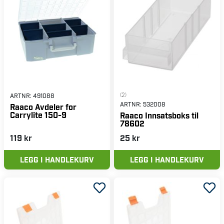
(2)
ARTNR:
491088
ARTNR:
532008
Raaco Avdeler for
Carrylite 150-9
Raaco Innsatsboks til
78602
119 kr
25 kr
LEGG I HANDLEKURV
LEGG I HANDLEKURV