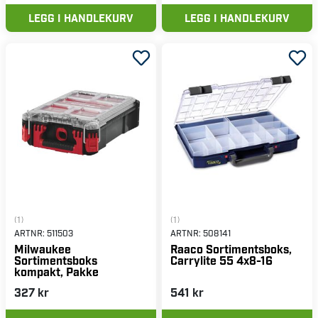
LEGG I HANDLEKURV
LEGG I HANDLEKURV
(1)
(1)
ARTNR:
511503
ARTNR:
508141
Milwaukee
Raaco Sortimentsboks,
Sortimentsboks
Carrylite 55 4x8-16
kompakt, Pakke
327 kr
541 kr