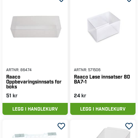
ARTNR:
86474
ARTNR:
571506
Raaco
Raaco Løse innsatser 80
Oppbevaringsinnsats for
BA7-1
boks
51 kr
24 kr
LEGG I HANDLEKURV
LEGG I HANDLEKURV