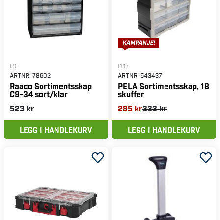
(3)
(11)
ARTNR:
78602
ARTNR:
543437
Raaco Sortimentsskap
PELA Sortimentsskap, 18
C9-34 sort/klar
skuffer
523 kr
285 kr
333 kr
LEGG I HANDLEKURV
LEGG I HANDLEKURV