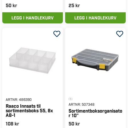
50 kr
25 kr
LEGG I HANDLEKURV
LEGG I HANDLEKURV
(1)
ARTNR:
486390
ARTNR:
507348
Raaco Innsats til
sortimentsboks 55, 8x
Sortimentboksorganisato
A8-1
r 10"
108 kr
50 kr