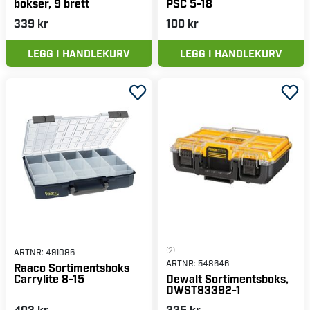
bokser, 9 brett
PSC 5-18
339 kr
100 kr
LEGG I HANDLEKURV
LEGG I HANDLEKURV
(2)
ARTNR:
491086
ARTNR:
548646
Raaco Sortimentsboks
Carrylite 8-15
Dewalt Sortimentsboks,
DWST83392-1
403 kr
335 kr