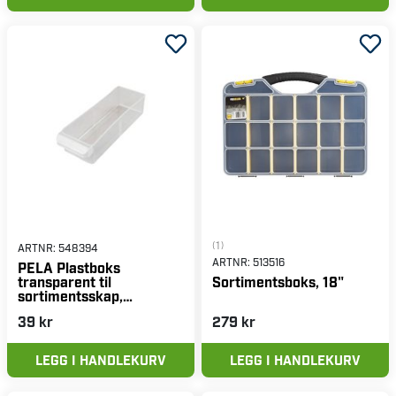
(1)
ARTNR:
548394
ARTNR:
513516
PELA Plastboks
transparent til
Sortimentsboks, 18"
sortimentsskap,
5x14x3,5 cm
39 kr
279 kr
LEGG I HANDLEKURV
LEGG I HANDLEKURV