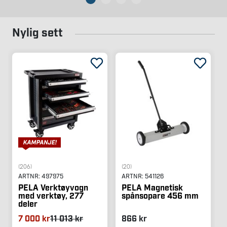
Nylig sett
(206)
(20)
ARTNR:
497975
ARTNR:
541126
PELA Verktøyvogn
PELA Magnetisk
med verktøy, 277
spånsopare 456 mm
deler
7 000 kr
11 013 kr
866 kr