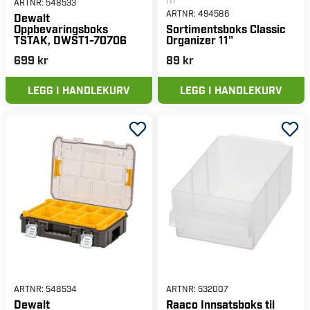
(1)
ARTNR:
548533
ARTNR:
494586
Dewalt
Oppbevaringsboks
Sortimentsboks Classic
TSTAK, DWST1-70706
Organizer 11"
699 kr
89 kr
LEGG I HANDLEKURV
LEGG I HANDLEKURV
ARTNR:
548534
ARTNR:
532007
Dewalt
Raaco Innsatsboks til