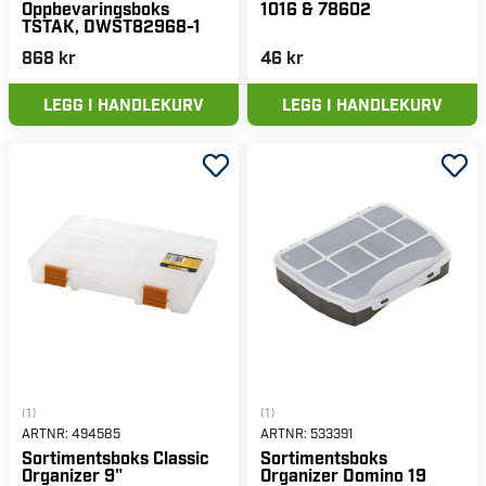
Oppbevaringsboks
1016 & 78602
TSTAK, DWST82968-1
868 kr
46 kr
LEGG I HANDLEKURV
LEGG I HANDLEKURV
(1)
(1)
ARTNR:
494585
ARTNR:
533391
Sortimentsboks Classic
Sortimentsboks
Organizer 9"
Organizer Domino 19