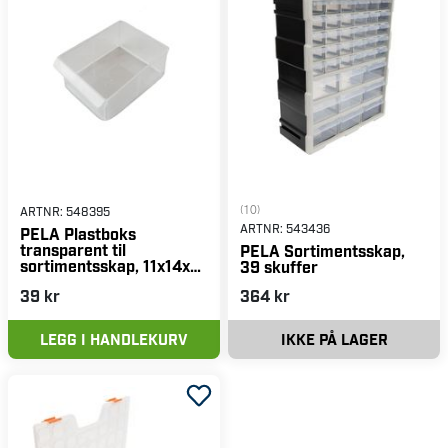
(10)
ARTNR:
548395
ARTNR:
543436
PELA Plastboks
transparent til
PELA Sortimentsskap,
sortimentsskap, 11x14x6
39 skuffer
cm
39 kr
364 kr
LEGG I HANDLEKURV
IKKE PÅ LAGER