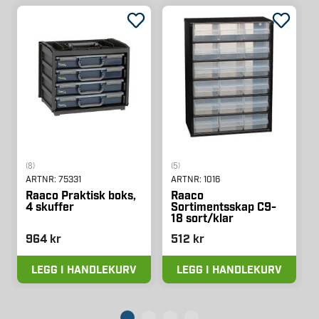
(8)
(5)
ARTNR:
75331
ARTNR:
1016
Raaco Praktisk boks,
Raaco
4 skuffer
Sortimentsskap C9-
18 sort/klar
964 kr
512 kr
LEGG I HANDLEKURV
LEGG I HANDLEKURV