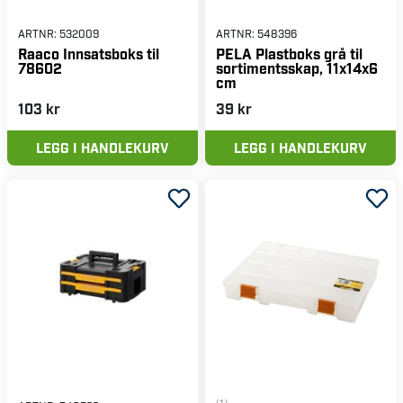
ARTNR:
532009
ARTNR:
548396
Raaco Innsatsboks til
PELA Plastboks grå til
78602
sortimentsskap, 11x14x6
cm
103 kr
39 kr
LEGG I HANDLEKURV
LEGG I HANDLEKURV