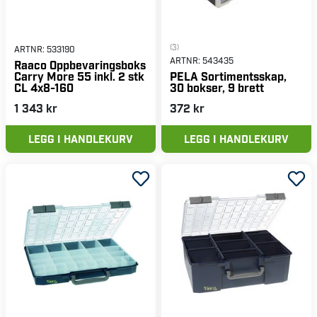
(3)
ARTNR:
533190
ARTNR:
543435
Raaco Oppbevaringsboks
Carry More 55 inkl. 2 stk
PELA Sortimentsskap,
CL 4x8-160
30 bokser, 9 brett
1 343 kr
372 kr
LEGG I HANDLEKURV
LEGG I HANDLEKURV