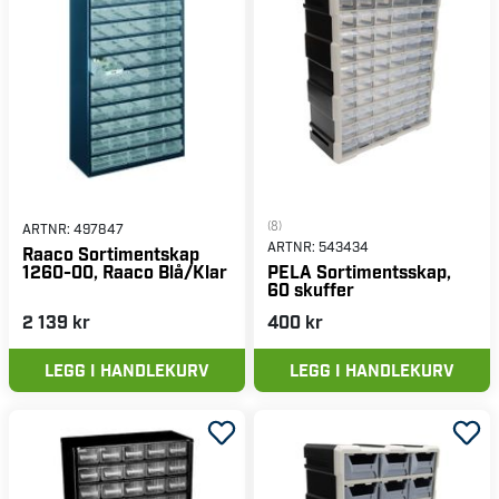
(8)
ARTNR:
497847
ARTNR:
543434
Raaco Sortimentskap
1260-00, Raaco Blå/Klar
PELA Sortimentsskap,
60 skuffer
2 139 kr
400 kr
LEGG I HANDLEKURV
LEGG I HANDLEKURV