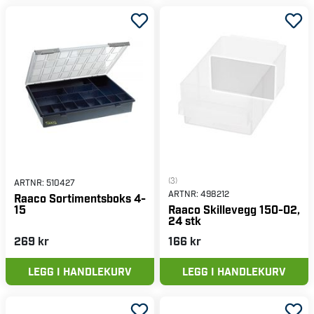
(3)
ARTNR:
510427
ARTNR:
498212
Raaco Sortimentsboks 4-
15
Raaco Skillevegg 150-02,
24 stk
269 kr
166 kr
LEGG I HANDLEKURV
LEGG I HANDLEKURV