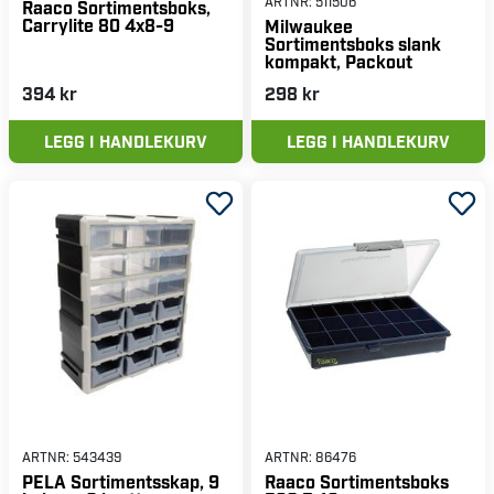
ARTNR:
511506
Raaco Sortimentsboks,
Carrylite 80 4x8-9
Milwaukee
Sortimentsboks slank
kompakt, Packout
394 kr
298 kr
LEGG I HANDLEKURV
LEGG I HANDLEKURV
ARTNR:
543439
ARTNR:
86476
PELA Sortimentsskap, 9
Raaco Sortimentsboks