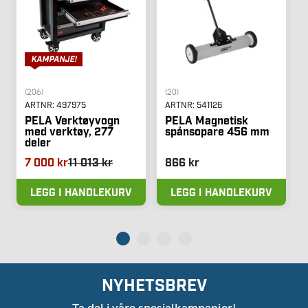
(206)
(20)
ARTNR:
497975
ARTNR:
541126
PELA Verktøyvogn
PELA Magnetisk
med verktøy, 277
spånsopare 456 mm
deler
7 000 kr
11 013 kr
866 kr
LEGG I HANDLEKURV
LEGG I HANDLEKURV
NYHETSBREV