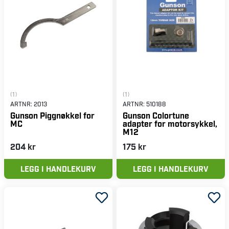
(1)
(1)
ARTNR:
2013
ARTNR:
510188
Gunson Piggnøkkel for
Gunson Colortune
MC
adapter for motorsykkel,
M12
204 kr
175 kr
LEGG I HANDLEKURV
LEGG I HANDLEKURV