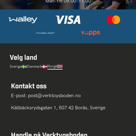
Man-fre 09.00-11.00
Velg land
Norge
Sverige
Danmark
Kontakt oss
E-post:
post@verktoysboden.no
Källbäcksrydsgatan 1, 507 42 Borås, Sverige
Handle på Verktygsboden