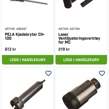
ARTNR:
496467
ARTNR:
487194
PELA Kjedebryter CH-
Laser
100
Ventiljusteringsverktøy
for MC
613 kr
219 kr
LEGG I HANDLEKURV
LEGG I HANDLEKURV