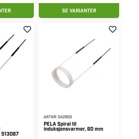
NTER
SE VARIANTER
ARTNR:
542908
PELA Spiral til
induksjonsvarmer, 60 mm
l
r 513087