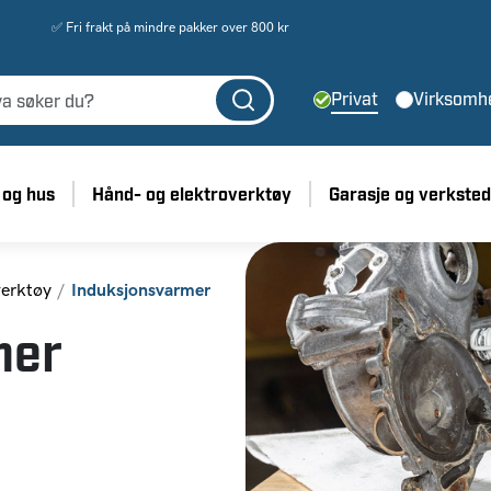
✅ Fri frakt på mindre pakker over 800 kr
Privat
Virksomh
 og hus
Hånd- og elektroverktøy
Garasje og verksted
verktøy
Induksjonsvarmer
mer