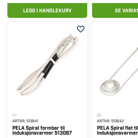
LEGG I HANDLEKURV
SE VARIA
(1)
(3)
ARTNR:
513841
ARTNR:
513842
PELA Spiral formbar til
PELA Spiral flat ti
induksjonsvarmer 513087
induksjonsvarme