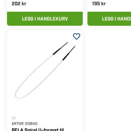
202 kr
195 kr
LEGG I HANDLEKURV
LEGG I HAN
(1)
ARTNR:
513840
PELA Spiral U-formet til