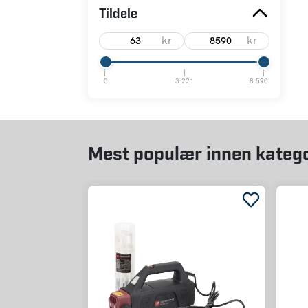
Tildele
kr
kr
0
3 221
8 590
Mest populær innen kateg