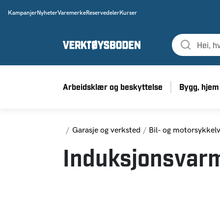
Kampanjer
Nyheter
Varemerke
Reservedeler
Kurser
Arbeidsklær og beskyttelse
Bygg, hjem
Hjem
Garasje og verksted
Bil- og motorsykkel
Induksjonsvar