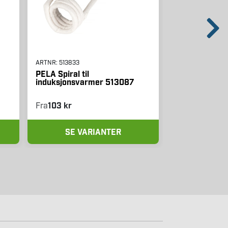
ARTNR:
513833
ARTNR:
542908
PELA Spiral til
PELA Spiral ti
induksjonsvarmer 513087
induksjonsva
Fra
103 kr
208 kr
SE VARIANTER
LEGG I 