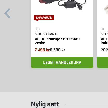
(11)
(1)
ARTNR:
542906
ART
PELA Induksjonsvarmer i
PELA
veske
ind
7 495 kr
8 590 kr
202
LEGG I HANDLEKURV
Nylig sett