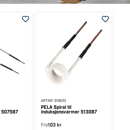
ARTNR:
513833
PELA Spiral til
r 507587
induksjonsvarmer 513087
Fra
103 kr