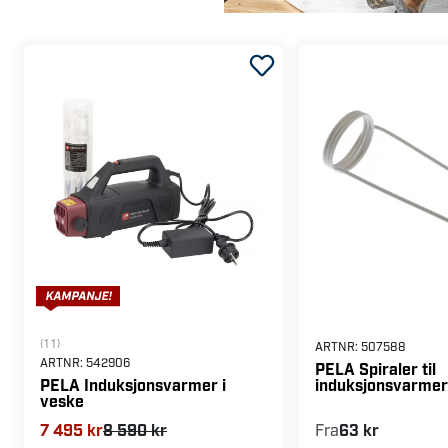
(11)
ARTNR:
507588
ARTNR:
542906
PELA Spiraler til
induksjonsvarme
PELA Induksjonsvarmer i
veske
7 495 kr
8 590 kr
Fra
63 kr