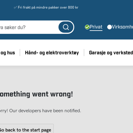
✅ Fri frakt på mindre pakker over 800 kr
Privat
Virksomh
 og hus
Hånd- og elektroverktøy
Garasje og verksted
omething went wrong!
rry! Our developers have been notified.
o back to the start page