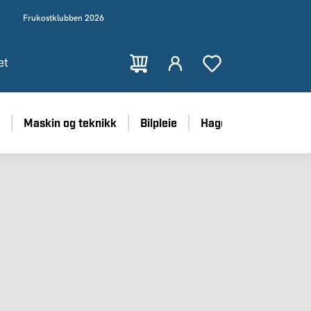
Frukostklubben 2026
et
Maskin og teknikk
Bilpleie
Hage