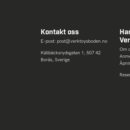
Kontakt oss
Ha
Ve
E-post:
post@verktoysboden.no
Om 
Källbäcksrydsgatan 1, 507 42
Anme
Borås, Sverige
Åpni
Rese