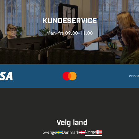
KUNDESERVICE
Man-fre 09.00-11.00
Velg land
Norge
Sverige
Danmark