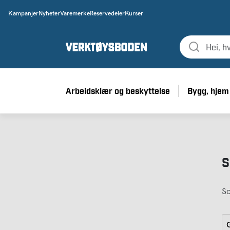
Kampanjer
Nyheter
Varemerke
Reservedeler
Kurser
Arbeidsklær og beskyttelse
Bygg, hjem
S
So
G