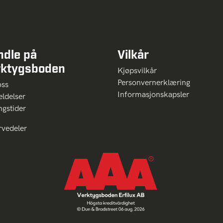
ndle på
Vilkår
rktygsboden
Kjøpsvilkår
Personvernerklæring
oss
Informasjonskapsler
ldelser
ngstider
rvedeler