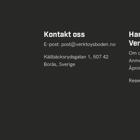
Kontakt oss
Ha
Ve
E-post:
post@verktoysboden.no
Om 
Källbäcksrydsgatan 1, 507 42
Anme
Borås, Sverige
Åpni
Rese