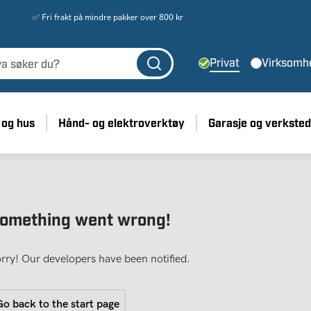
✅ Fri frakt på mindre pakker over 800 kr
Privat
Virksomh
 og hus
Hånd- og elektroverktøy
Garasje og verksted
omething went wrong!
rry! Our developers have been notified.
o back to the start page