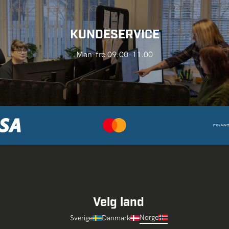
KUNDESERVICE
Man-fre 09.00-11.00
Velg land
Norge
Sverige
Danmark