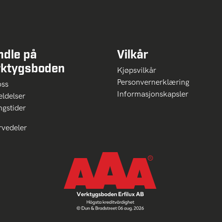
ndle på
Vilkår
rktygsboden
Kjøpsvilkår
Personvernerklæring
oss
Informasjonskapsler
ldelser
ngstider
rvedeler