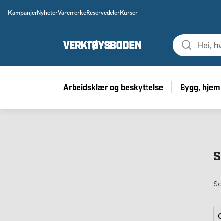
Kampanjer
Nyheter
Varemerke
Reservedeler
Kurser
Arbeidsklær og beskyttelse
Bygg, hjem
S
So
G