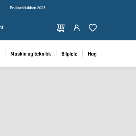
Frukostklubben 2026
et
Maskin og teknikk
Bilpleie
Hage