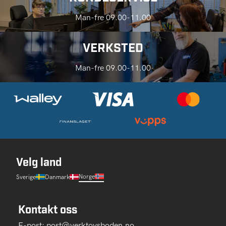
Man-fre 09.00-11.00
VERKSTED
Man-fre 09.00-11.00
Velg land
Norge
Sverige
Danmark
Kontakt oss
E-post:
post@verktoysboden.no