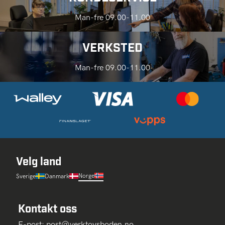
Man-fre 09.00-11.00
VERKSTED
Man-fre 09.00-11.00
Velg land
Norge
Sverige
Danmark
Kontakt oss
E-post:
post@verktoysboden.no