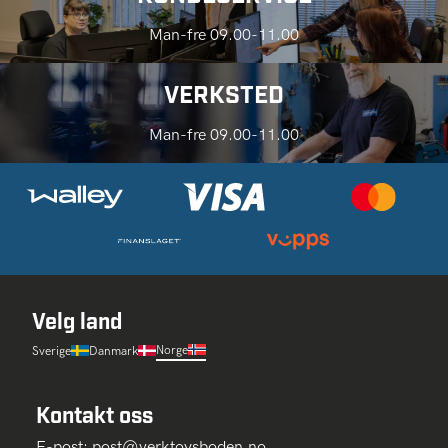
Man-fre 09.00-11.00
VERKSTED
Man-fre 09.00-11.00
Velg land
Norge
Sverige
Danmark
Kontakt oss
E-post:
post@verktoysboden.no