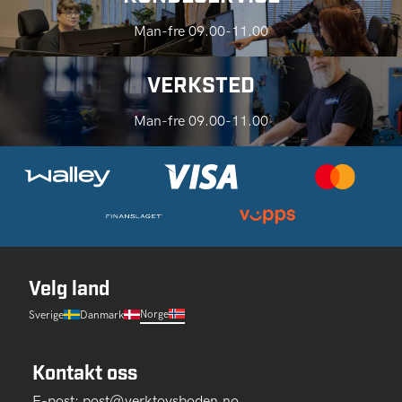
Man-fre 09.00-11.00
VERKSTED
Man-fre 09.00-11.00
Velg land
Norge
Sverige
Danmark
Kontakt oss
E-post:
post@verktoysboden.no