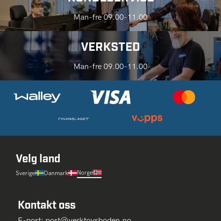
Man-fre 09.00-11.00
VERKSTED
Man-fre 09.00-11.00
Velg land
Norge
Sverige
Danmark
Kontakt oss
E-post:
post@verktoysboden.no