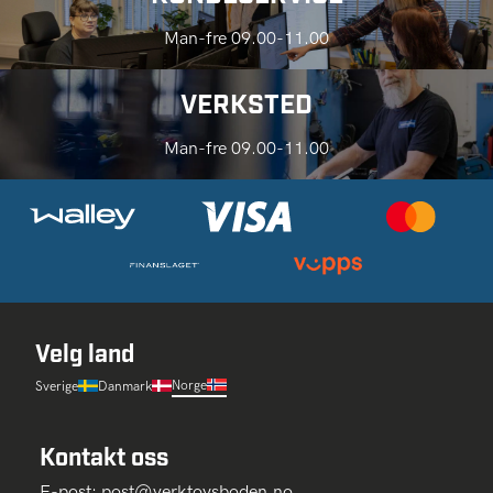
Man-fre 09.00-11.00
VERKSTED
Man-fre 09.00-11.00
Velg land
Norge
Sverige
Danmark
Kontakt oss
E-post:
post@verktoysboden.no