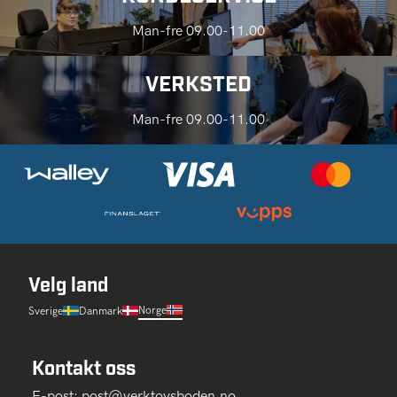
Man-fre 09.00-11.00
VERKSTED
Man-fre 09.00-11.00
Velg land
Norge
Sverige
Danmark
Kontakt oss
E-post:
post@verktoysboden.no