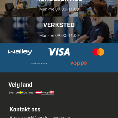
Man-fre 09.00-11.00
VERKSTED
Man-fre 09.00-11.00
Velg land
Norge
Sverige
Danmark
Kontakt oss
E-post:
post@verktoysboden.no