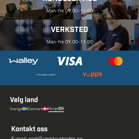
Man-fre 09.00-11.00
VERKSTED
Man-fre 09.00-11.00
Velg land
Norge
Sverige
Danmark
Kontakt oss
E-post:
post@verktoysboden.no